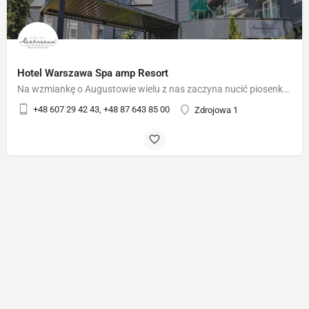
Hotel Warszawa Spa amp Resort
Na wzmiankę o Augustowie wielu z nas zaczyna nucić piosenkę "Augustowskie noce nad brzegami drzemiące...".…
+48 607 29 42 43, +48 87 643 85 00
Zdrojowa 1