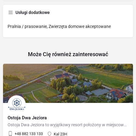
Usługi dodatkowe
Pralnia / prasowanie, Zwierzęta domowe akceptowane
Może Cię również zainteresować
Ostoja Dwa Jeziora
Ostoja Dwa Jeziora to wyjątkowy resort położony w miejscowości Kal – 5 km od Węgorzewa, w samym sercu Mazur.…
+48 882 133 133
Kal 23H