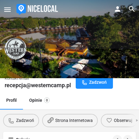
Western Camp Resort
Kontakt email
Zadzwoń
recepcja@westerncamp.pl
Profil
Opinie
0
Zadzwoń
Strona Internetowa
Obserwuj