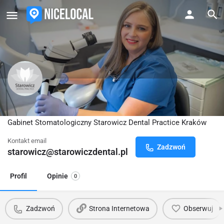
Starowicz Dental Practice Krakow
Gabinet Stomatologiczny Starowicz Dental Practice Kraków
Kontakt email
Zadzwoń
starowicz@starowiczdental.pl
Profil
Opinie
0
Zadzwoń
Strona Internetowa
Obserwuj