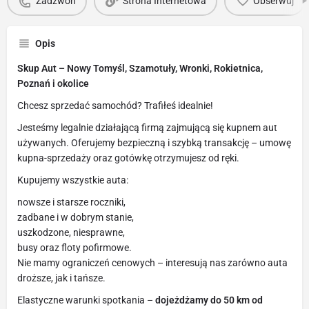
Zadzwoń
Strona Internetowa
Obserwuj
Opis
Skup Aut – Nowy Tomyśl, Szamotuły, Wronki, Rokietnica,
Poznań i okolice
Chcesz sprzedać samochód? Trafiłeś idealnie!
Jesteśmy legalnie działającą firmą zajmującą się kupnem aut
używanych. Oferujemy bezpieczną i szybką transakcję – umowę
kupna-sprzedaży oraz gotówkę otrzymujesz od ręki.
Kupujemy wszystkie auta:
nowsze i starsze roczniki,
zadbane i w dobrym stanie,
uszkodzone, niesprawne,
busy oraz floty pofirmowe.
Nie mamy ograniczeń cenowych – interesują nas zarówno auta
droższe, jak i tańsze.
Elastyczne warunki spotkania –
dojeżdżamy do 50 km od