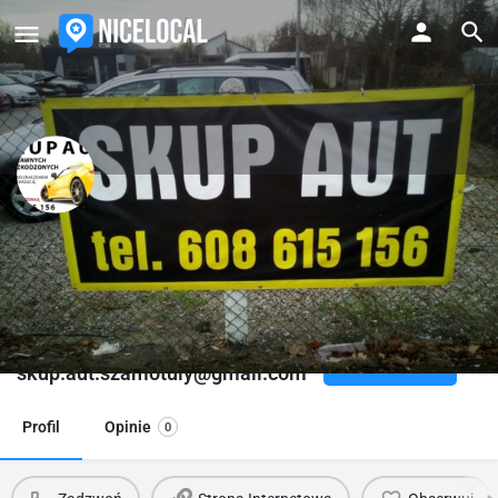
SKUP i ZLOMOWANIE
Samochodow Szamotuly
Nowy Tomyśl, Szamotuły, Wronki, Rokietnica, Poznań i okolice
Kontakt email
Zadzwoń
skup.aut.szamotuly@gmail.com
Profil
Opinie
0