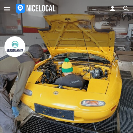
SeaSide Miata
Profesjonalna obsługa Mazdy MX-5 w Polsce!
Kontakt email
Zadzwoń
office@seasidemiata.com
Profil
Opinie
1
Zadzwoń
Strona Internetowa
Obserwuj