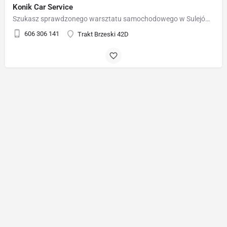
Konik Car Service
Szukasz sprawdzonego warsztatu samochodowego w Sulejówku? Trafiłeś idealnie! Nasz auto serwis oferuje…
606 306 141
Trakt Brzeski 42D