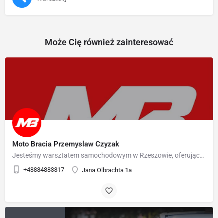
Może Cię również zainteresować
Moto Bracia Przemyslaw Czyzak
Jesteśmy warsztatem samochodowym w Rzeszowie, oferującym kompleksowe usługi: serwis, wymiana opon i…
+48884883817
Jana Olbrachta 1a