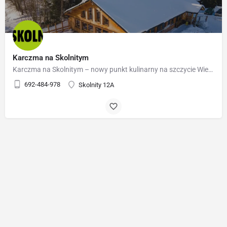
Karczma na Skolnitym
Karczma na Skolnitym – nowy punkt kulinarny na szczycie Wierchu Skolnity, tuż przy górnej stacji kolei…
692-484-978
Skolnity 12A