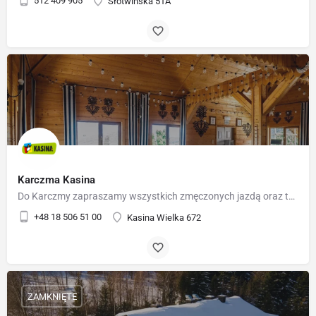
512 409 905
Słotwińska 51A
Karczma Kasina
Do Karczmy zapraszamy wszystkich zmęczonych jazdą oraz tych, którzy w towarzystwie pragną spędzić wolny czas.…
+48 18 506 51 00
Kasina Wielka 672
ZAMKNIĘTE