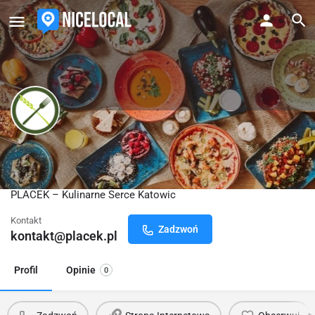
PLACEK - Restauracja bez pszenicy
i cukru
PLACEK – Kulinarne Serce Katowic
Kontakt
Zadzwoń
kontakt@placek.pl
Profil
Opinie
0