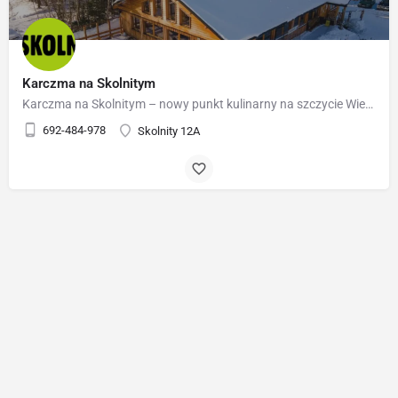
Karczma na Skolnitym
Karczma na Skolnitym – nowy punkt kulinarny na szczycie Wierchu Skolnity, tuż przy górnej stacji kolei…
692-484-978
Skolnity 12A