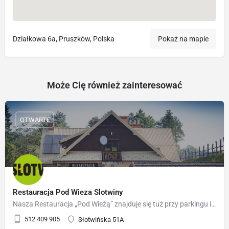
Działkowa 6a, Pruszków, Polska
Pokaż na mapie
Może Cię również zainteresować
OTWARTE
Restauracja Pod Wieza Slotwiny
Nasza Restauracja „Pod Wieżą” znajduje się tuż przy parkingu i dolnej stacji kolei linowej Słotwiny Arena. Z…
512 409 905
Słotwińska 51A