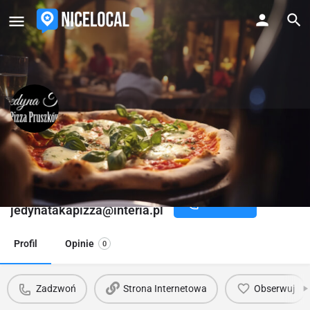
Jedyna Taka Pizza Pruszkow
Pizza z pieca opalanego drewnem
Kontakt
Zadzwoń
jedynatakapizza@interia.pl
Profil
Opinie
0
Zadzwoń
Strona Internetowa
Obserwuj