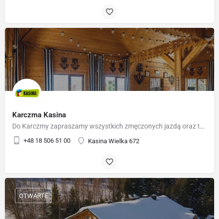
Karczma Kasina
Do Karczmy zapraszamy wszystkich zmęczonych jazdą oraz tych, którzy w towarzystwie pragną spędzić wolny czas.…
+48 18 506 51 00
Kasina Wielka 672
OTWARTE