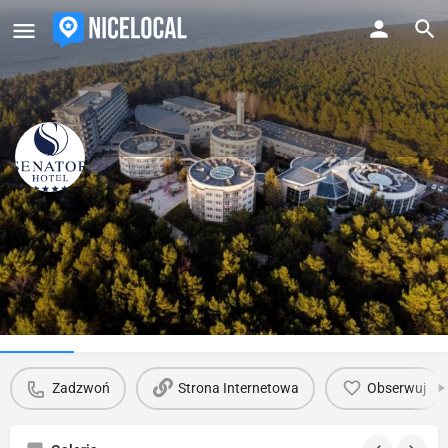
Hotel Senator
Kontakt email
Zadzwoń
senator@hotelsenator.pl
Profil
Opinie
0
Zadzwoń
Strona Internetowa
Obserwuj