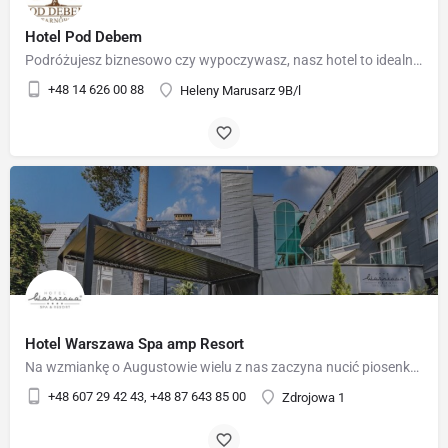
Hotel Pod Debem
Podróżujesz biznesowo czy wypoczywasz, nasz hotel to idealne miejsce do spędzenia kilku dni w komfortowych,…
+48 14 626 00 88
Heleny Marusarz 9B/l
Hotel Warszawa Spa amp Resort
Na wzmiankę o Augustowie wielu z nas zaczyna nucić piosenkę "Augustowskie noce nad brzegami drzemiące...".…
+48 607 29 42 43, +48 87 643 85 00
Zdrojowa 1