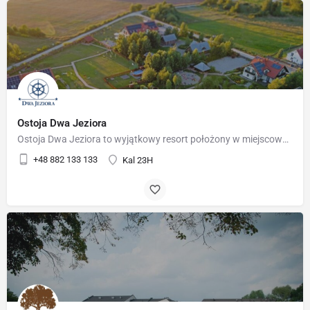
Ostoja Dwa Jeziora
Ostoja Dwa Jeziora to wyjątkowy resort położony w miejscowości Kal – 5 km od Węgorzewa, w samym sercu Mazur.…
+48 882 133 133
Kal 23H