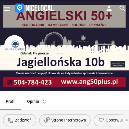
GOLDEN ENGLISH
Kursy języka angielskiego w Gdańsku
Kontakt
Zadzwoń
biuro@goldenglish.pl
Profil
Opinie
0
Zadzwoń
Strona Internetowa
Obserwuj