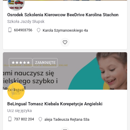
Osrodek Szkolenia Kierowcow BeeDrive Karolina Stachon
Szkoła Jazdy Słupsk
604903756
Karola Szymanowskiego 4a
ZAMKNIĘTE
BeLingual Tomasz Kiebala Korepetycje Angielski
Ucz się języka
737 802 204
aleja Tadeusza Rejtana 53a