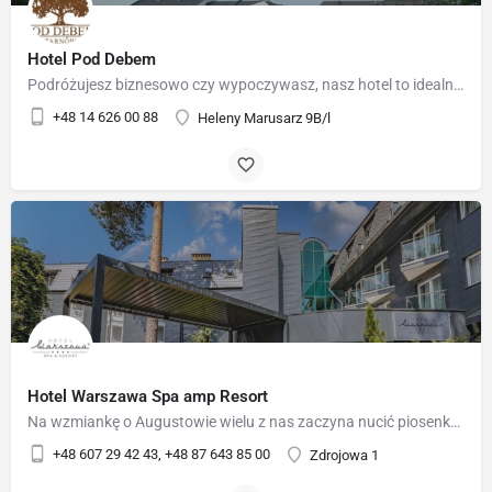
Hotel Pod Debem
Podróżujesz biznesowo czy wypoczywasz, nasz hotel to idealne miejsce do spędzenia kilku dni w komfortowych,…
+48 14 626 00 88
Heleny Marusarz 9B/l
Hotel Warszawa Spa amp Resort
Na wzmiankę o Augustowie wielu z nas zaczyna nucić piosenkę "Augustowskie noce nad brzegami drzemiące...".…
+48 607 29 42 43, +48 87 643 85 00
Zdrojowa 1