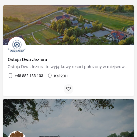
Ostoja Dwa Jeziora
Ostoja Dwa Jeziora to wyjątkowy resort położony w miejscowości Kal – 5 km od Węgorzewa, w samym sercu Mazur.…
+48 882 133 133
Kal 23H