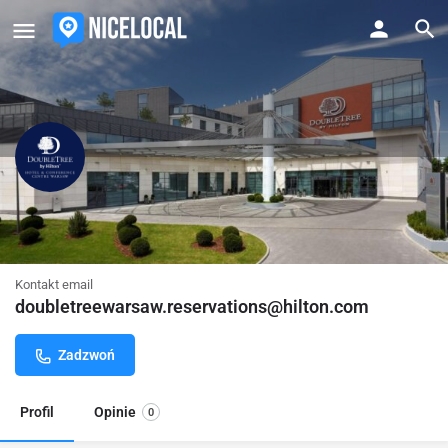
DoubleTree by Hilton Hotel amp
Conference Centre Warsaw
Kontakt email
doubletreewarsaw.reservations@hilton.com
Zadzwoń
Profil
Opinie
0