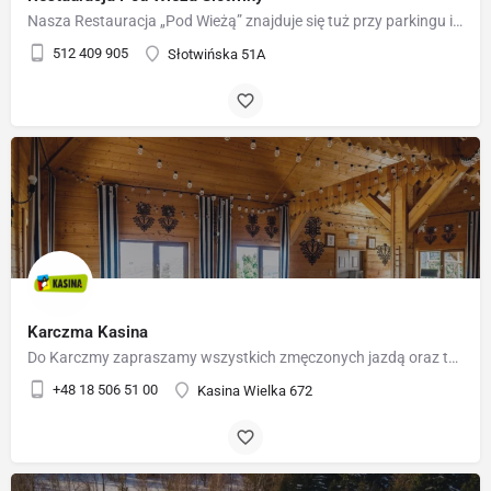
Nasza Restauracja „Pod Wieżą” znajduje się tuż przy parkingu i dolnej stacji kolei linowej Słotwiny Arena. Z…
512 409 905
Słotwińska 51A
Karczma Kasina
Do Karczmy zapraszamy wszystkich zmęczonych jazdą oraz tych, którzy w towarzystwie pragną spędzić wolny czas.…
+48 18 506 51 00
Kasina Wielka 672