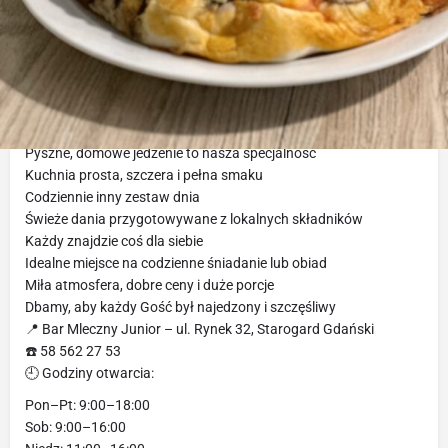
Opis
Jesteśmy lokalni, swojsko domowi i pełni pasji do gotowania.
Sprawdź nas i przekonaj się sam!
Dlaczego warto nas odwiedzić:
Pyszne, domowe jedzenie to nasza specjalność
Kuchnia prosta, szczera i pełna smaku
Codziennie inny zestaw dnia
Świeże dania przygotowywane z lokalnych składników
Każdy znajdzie coś dla siebie
Idealne miejsce na codzienne śniadanie lub obiad
Miła atmosfera, dobre ceny i duże porcje
Dbamy, aby każdy Gość był najedzony i szczęśliwy
📍 Bar Mleczny Junior – ul. Rynek 32, Starogard Gdański
☎️ 58 562 27 53
🕘 Godziny otwarcia:
Pon–Pt: 9:00–18:00
Sob: 9:00–16:00