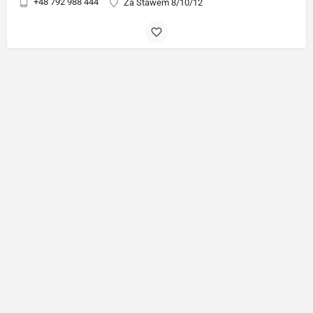
+48 792 988 444
Za Stawem 8/10/12
© Nicelocal.pl - Wszelkie prawa zastrzeżone. |
Regulamin
|
Polityka Prywatności
|
Kontakt