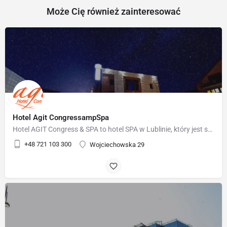
Może Cię również zainteresować
Hotel Agit CongressampSpa
Hotel AGIT Congress & SPA to hotel SPA w Lublinie, który jest synonimem nowoczesności, komfortu i…
+48 721 103 300
Wojciechowska 29