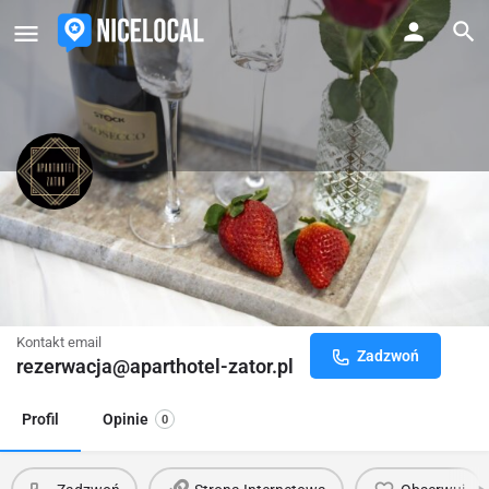
Aparthotel ZATOR - luksusowe
apartamenty z jacuzzi
Luksusowe apartamenty z jacuzzi
Kontakt email
Zadzwoń
rezerwacja@aparthotel-zator.pl
Profil
Opinie
0