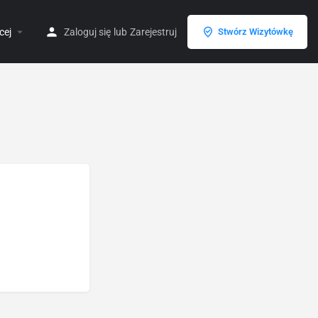
cej
Zaloguj się
lub
Zarejestruj
Stwórz Wizytówkę