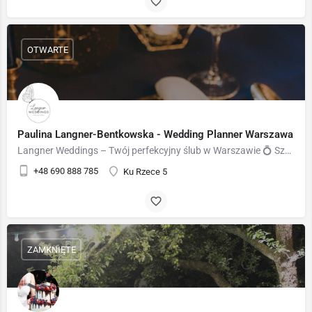
OTWARTE
Paulina Langner-Bentkowska - Wedding Planner Warszawa
Langner Weddings – Twój perfekcyjny ślub w Warszawie 💍 Szukasz profesjonalnej organizatorki wesel w…
+48 690 888 785
Ku Rzece 5
ZAMKNIĘTE