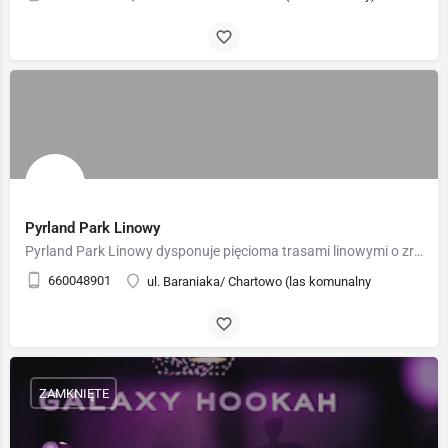
Pyrland Park Linowy
Pyrland Park Linowy dysponuje pięcioma trasami linowymi o zróżnicowanym stopniu trudności. Atrakcje linowe są…
660048901
ul. Baraniaka/ Chartowo (las komunalny
ZAMKNIĘTE