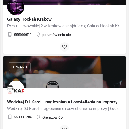
Galaxy Hookah Krakow
Przy ul. Lwowskiej 2 w Krakowie znajduje się Galaxy Hookah Kraków - serdecznie zapraszamy!
888555811
po umówieniu się
OTWARTE
Wodzirej DJ Karol - naglosnienie i oswietlenie na imprezy
Wodzirej DJ Karol - nagłośnienie i oświetlenie na imprezy | Łódź, dj na wesele i wodzirej.
669391735
Giemzów 6D