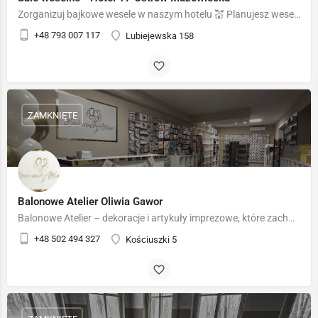
Zorganizuj bajkowe wesele w naszym hotelu 💒 Planujesz wesele i marzysz o wyjątkowym miejscu? Nasz hotel to…
+48 793 007 117
Lubiejewska 158
ZAMKNIĘTE
Balonowe Atelier Oliwia Gawor
Balonowe Atelier – dekoracje i artykuły imprezowe, które zachwycają 🎈 Balonowe Atelier to miejsce, w którym…
+48 502 494 327
Kościuszki 5