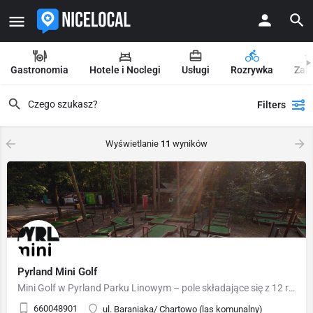
Gastronomia
Hotele i Noclegi
Usługi
Rozrywka
Zak
Filters
Wyświetlanie
11
wyników
Pyrland Mini Golf
Mini Golf w Pyrland Parku Linowym – pole składające się z 12 różnorodnych dołków. Każdy z dołków oferuje…
660048901
ul. Baraniaka/ Chartowo (las komunalny)