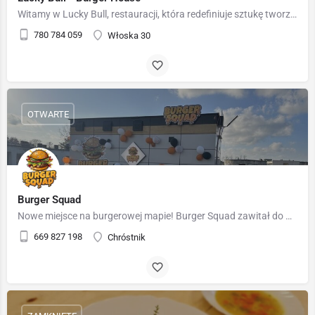
Witamy w Lucky Bull, restauracji, która redefiniuje sztukę tworzenia burgerów! Nasz lokal to miejsce, gdzie…
780 784 059
Włoska 30
OTWARTE
Burger Squad
Nowe miejsce na burgerowej mapie! Burger Squad zawitał do Chróstnika, tuż przy węźle 47 drogi S3! Mamy dla…
669 827 198
Chróstnik