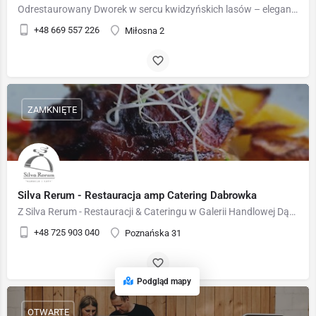
Odrestaurowany Dworek w sercu kwidzyńskich lasów – elegancja i komfort w otoczeniu przyrody 🌲🏰 Nasz dworek…
+48 669 557 226
Miłosna 2
ZAMKNIĘTE
Silva Rerum - Restauracja amp Catering Dabrowka
Z Silva Rerum - Restauracji & Cateringu w Galerii Handlowej Dąbrówka, odkryjesz kulinarne przyjemności w…
+48 725 903 040
Poznańska 31
Podgląd mapy
OTWARTE