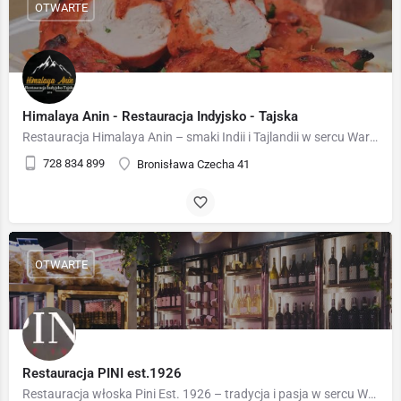
OTWARTE
Himalaya Anin - Restauracja Indyjsko - Tajska
Restauracja Himalaya Anin – smaki Indii i Tajlandii w sercu Warszawy 🌏🍛 Restauracja Himalaya Anin to…
728 834 899
Bronisława Czecha 41
OTWARTE
Restauracja PINI est.1926
Restauracja włoska Pini Est. 1926 – tradycja i pasja w sercu Warszawy 🇮🇹🍷 Pini Est. 1926 to miejsce, w…