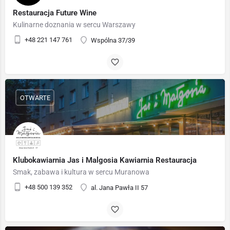
Restauracja Future Wine
Kulinarne doznania w sercu Warszawy
+48 221 147 761
Wspólna 37/39
OTWARTE
Klubokawiarnia Jas i Malgosia Kawiarnia Restauracja
Smak, zabawa i kultura w sercu Muranowa
+48 500 139 352
al. Jana Pawła II 57