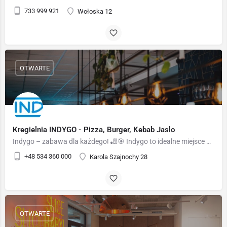
733 999 921
Wołoska 12
OTWARTE
Kregielnia INDYGO - Pizza, Burger, Kebab Jaslo
Indygo – zabawa dla każdego! 🎳🎯 Indygo to idealne miejsce na aktywny wypoczynek i spotkania z rodziną czy…
+48 534 360 000
Karola Szajnochy 28
OTWARTE