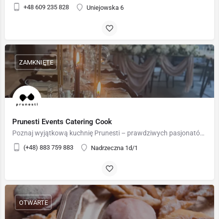
+48 609 235 828
Uniejowska 6
ZAMKNIĘTE
Prunesti Events Catering Cook
Poznaj wyjątkową kuchnię Prunesti – prawdziwych pasjonatów sztuki kulinarnej, którzy zadbają także o…
(+48) 883 759 883
Nadrzeczna 1d/1
OTWARTE