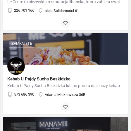
Le Cedre to niezwykła restauracja libańska, która zabiera swoich gości w smakowitą podróż do serca Bliskiego…
226 701 166
aleja Solidarności 61
ZAMKNIĘTE
Kebab U Pajdy Sucha Beskidzka
Kebab U Pajdy Sucha Beskidzka lub po prostu najlepszy kebab w powiecie suskim to więcej niż szybkie jedzenie,…
573 686 390
Adama Mickiewicza 36B