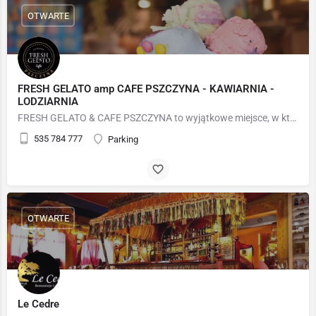
OTWARTE
FRESH GELATO amp CAFE PSZCZYNA - KAWIARNIA -
LODZIARNIA
FRESH GELATO & CAFE PSZCZYNA to wyjątkowe miejsce, w którym włoska tradycja spotyka się z polskim…
535 784 777
Parking
OTWARTE
Le Cedre