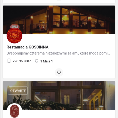
Restauracja GOSCINNA
Dysponujemy czterema niezależnymi salami, które mogą pomieścić od 20 do 100 osób, dzięki czemu z łatwością…
728 963 337
1 Maja 1
OTWARTE