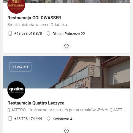
Restauracja GOLDWASSER
Smak i historia w sercu Gdańska
+48 583 018 878
Długie Pobrzeże 22
OTWARTE
Restauracja Quattro Leczyca
QUATTRO – kulinarna przestrzeń pełna smaków 🍕☕🥂 QUATTRO to wyjątkowa restauracja, która łączy w sobie…
+48 728 474 444
Kwiatowa 4