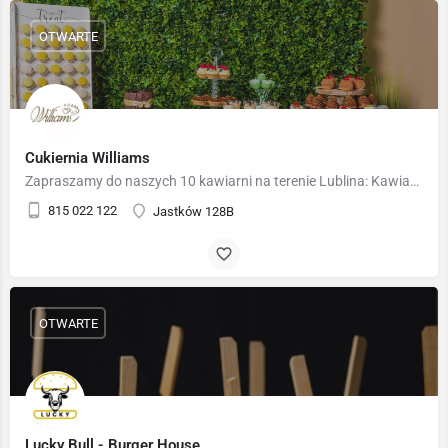
OTWARTE
Cukiernia Williams
Zapraszamy do naszych 10 kawiarni na terenie Lublina: Kawiarnia w Galerii Olimp 4, Aleja Spółdzielczości…
815 022 122
Jastków 128B
OTWARTE
Lucky Bull - Burger House