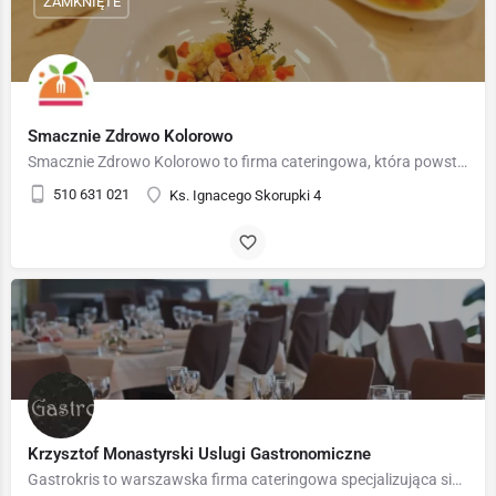
ZAMKNIĘTE
Smacznie Zdrowo Kolorowo
Smacznie Zdrowo Kolorowo to firma cateringowa, która powstała z pasji do zdrowego i świadomego żywienia…
510 631 021
Ks. Ignacego Skorupki 4
Krzysztof Monastyrski Uslugi Gastronomiczne
Gastrokris to warszawska firma cateringowa specjalizująca się w obsłudze firm, doradztwie kulinarnym i…