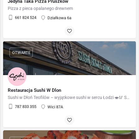
Jedyna Taka Pizza Pruszkow
Pizza z pieca opalanego drewnem
661 824 524
Działkowa 6a
OTWARTE
Restauracja Sushi W Dlon
Sushi w Dłoń Teofilów – wyjątkowe sushi w sercu Łodzi 🍣🥢 Sushi w Dłoń Teofilów to miejsce, które przenosi…
787 833 355
Wici 87A