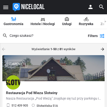
Gastronomia
Hotele i Noclegi
Usługi
Rozrywka
Zak
Filters
Wyświetlanie
1-50
z
81
wyników
ZAMKNIĘTE
Restauracja Pod Wieza Slotwiny
Nasza Restauracja „Pod Wieżą” znajduje się tuż przy parkingu i dolnej stacji kolei linowej Słotwiny Arena. Z…
512 409 905
Słotwińska 51A