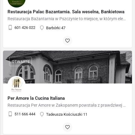
Restauracja Palac Bazantarnia. Sala weselna, Bankietowa
Restauracja Bażantarnia w Pszczynie to miejsce, w którym elegancja spotyka się z tradycją, a pasja do…
601 426 022
Barbórki 47
OTWARTE
Per Amore la Cucina Italiana
Restauracja Per Amore w Zakopanem powstała z prawdziwej miłości do kuchni włoskiej i wszystkiego, co z nią…
511 666 444
Tadeusza Kościuszki 11