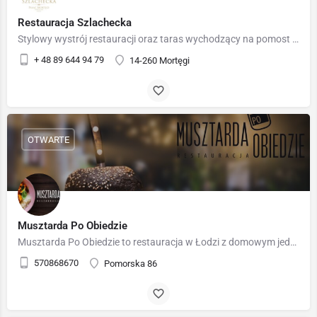
Restauracja Szlachecka
Stylowy wystrój restauracji oraz taras wychodzący na pomost i staw to znakomite uzupełnienie przestrzeni…
+ 48 89 644 94 79
14-260 Mortęgi
OTWARTE
Musztarda Po Obiedzie
Musztarda Po Obiedzie to restauracja w Łodzi z domowym jedzeniem.
570868670
Pomorska 86