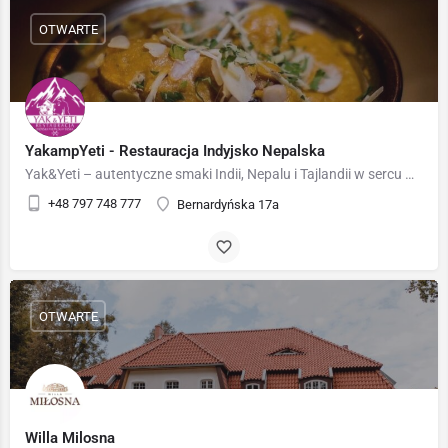
OTWARTE
YakampYeti - Restauracja Indyjsko Nepalska
Yak&Yeti – autentyczne smaki Indii, Nepalu i Tajlandii w sercu Warszawy 🍛✨ Yak&Yeti to wyjątkowa…
+48 797 748 777
Bernardyńska 17a
OTWARTE
Willa Milosna