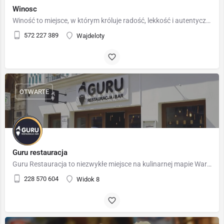
Winosc
Winość to miejsce, w którym króluje radość, lekkość i autentyczna przyjemność płynąca z odkrywania świata…
572 227 389
Wajdeloty
OTWARTE
Guru restauracja
Guru Restauracja to niezwykłe miejsce na kulinarnej mapie Warszawy, które przenosi swoich gości w sam środek…
228 570 604
Widok 8