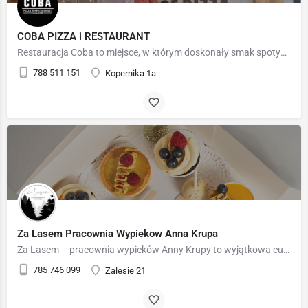
COBA PIZZA i RESTAURANT
Restauracja Coba to miejsce, w którym doskonały smak spotyka się z ciepłą, przyjazną atmosferą. Od lat…
788 511 151
Kopernika 1a
Za Lasem Pracownia Wypiekow Anna Krupa
Za Lasem – pracownia wypieków Anny Krupy to wyjątkowa cukiernia z Zalesia na Podkarpaciu, w której pasja do…
785 746 099
Zalesie 21