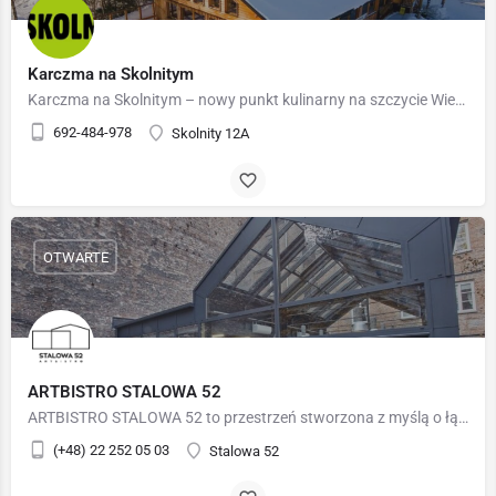
Karczma na Skolnitym
Karczma na Skolnitym – nowy punkt kulinarny na szczycie Wierchu Skolnity, tuż przy górnej stacji kolei…
692-484-978
Skolnity 12A
OTWARTE
ARTBISTRO STALOWA 52
ARTBISTRO STALOWA 52 to przestrzeń stworzona z myślą o łączeniu dwóch dziedzin: sztuki i kuchni. Tworzymy…
(+48) 22 252 05 03
Stalowa 52