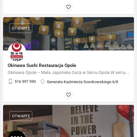
OTWARTE
Okinawa Sushi Restauracja Opole
Okinawa Opole – Mała Japońska Oaza w Sercu Opola W sercu największej dzielnicy Opola, zaledwie 3 km od…
516 997 590
Generała Kazimierza Sosnkowskiego 6/8
OTWARTE