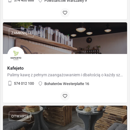
574 400 888
Powstańców Warszawy 9
ZAMKNIĘTE
Kafejeto
Palimy kawę z pełnym zaangażowaniem i dbałością o każdy szczegół. Nasi roasterzy stale udoskonalają techniki…
574 012 100
Bohaterów Westerplatte 16
OTWARTE