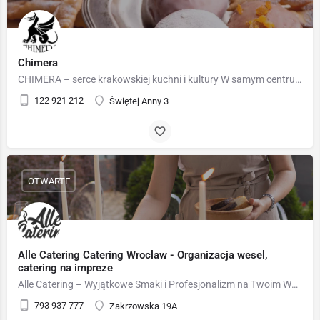
Chimera
CHIMERA – serce krakowskiej kuchni i kultury W samym centrum Krakowa, zaledwie kilka kroków od Rynku…
122 921 212
Świętej Anny 3
OTWARTE
Alle Catering Catering Wroclaw - Organizacja wesel,
catering na impreze
Alle Catering – Wyjątkowe Smaki i Profesjonalizm na Twoim Wydarzeniu Alle Catering to marka należąca do…
793 937 777
Zakrzowska 19A