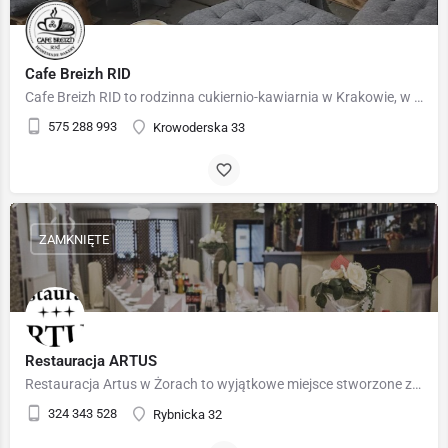
Cafe Breizh RID
Cafe Breizh RID to rodzinna cukiernio-kawiarnia w Krakowie, w której pasja do francuskich wypieków spotyka…
575 288 993
Krowoderska 33
ZAMKNIĘTE
Restauracja ARTUS
Restauracja Artus w Żorach to wyjątkowe miejsce stworzone z myślą o organizacji niezapomnianych przyjęć…
324 343 528
Rybnicka 32